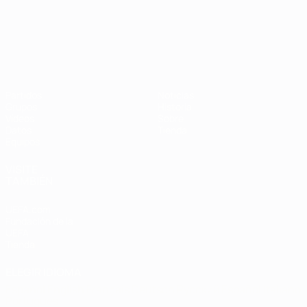
Campeonato de Europa Sub-21
Partidos
Noticias
Grupos
Historia
Vídeos
Sobre
Datos
Tienda
Equipos
VISITE
TAMBIÉN
UEFA.com
Fundación de la
UEFA
Tienda
ELEGIR IDIOMA
Español
English
Français
Deutsch
Русский
Español
Italiano
Português