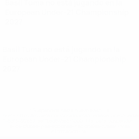
Basil Tuma no está jugando en la
European Under-21 Championship
2027
Basil Tuma no está jugando en la
European Under-21 Championship
2027
* Suspendida hasta nuevo aviso. <a
href='https://es.uefa.com/insideuefa/mediaservices/medi
148df3492859-aef1bad645a5-1000--fifa-uefa-suspenden-
a-los-clubes-y-selecciones-nacionales-rusas/'>Más
información</a>