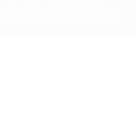
con las competiciones de la UEFA están protegidas por las marcas
registradas y/o por el copyright de UEFA. Se prohíbe el uso de estas
marcas registradas para uso comercial. El uso de UEFA.com
significa la aceptación de sus Términos, Condiciones y Política de
Privacidad.