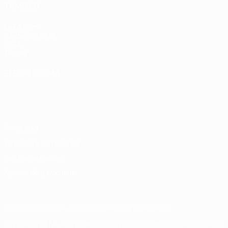
TAMBIÉN
UEFA.com
Fundación de la
UEFA
Tienda
ELEGIR IDIOMA
Español
English
Français
Deutsch
Русский
Español
Italiano
Português
Privacidad
Términos y condiciones
Política de cookies
Ajustes de privacidad
© 1998-2026 UEFA. Todos los derechos reservados
La palabra UEFA, el logo de la UEFA y todas las marcas relacionadas