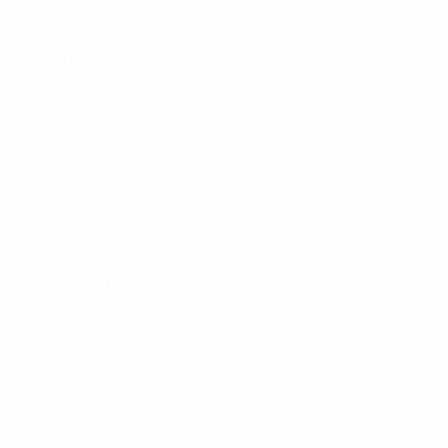
26/6/2006 (20)
Próximo partido
Todos los partidos
Campeonato de Europa Sub-21 de la UEFA
mié 30 sept 2026
· Fase de clasificación
Estadísticas clave
Ver todas las estadísticas
7
276
Partidos disputados
Minutos jugados
39,43 media por partido
0
5
Goles
Disparos totales
0,72 media por partido
0
0