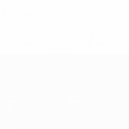
Asistencias
Tarjetas amarillas
0
Tarjetas rojas
* Suspendida hasta nuevo aviso. <a
href='https://es.uefa.com/insideuefa/mediaservices/medi
148df3492859-aef1bad645a5-1000--fifa-uefa-suspenden-
a-los-clubes-y-selecciones-nacionales-rusas/'>Más
información</a>
Campeonato de Europa Sub-21
Partidos
Noticias
Grupos
Historia
Vídeos
Sobre
Datos
Tienda
Equipos
VISITE