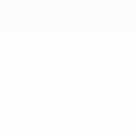
con las competiciones de la UEFA están protegidas por las marcas
registradas y/o por el copyright de UEFA. Se prohíbe el uso de estas
marcas registradas para uso comercial. El uso de UEFA.com
significa la aceptación de sus Términos, Condiciones y Política de
Privacidad.