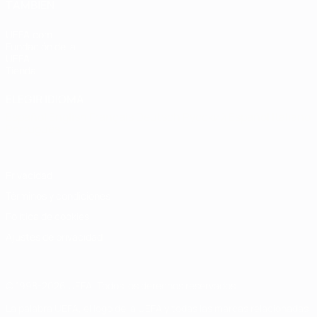
TAMBIÉN
UEFA.com
Fundación de la
UEFA
Tienda
ELEGIR IDIOMA
Español
English
Français
Deutsch
Русский
Español
Italiano
Português
Privacidad
Términos y condiciones
Política de cookies
Ajustes de privacidad
© 1998-2026 UEFA. Todos los derechos reservados
La palabra UEFA, el logo de la UEFA y todas las marcas relacionadas