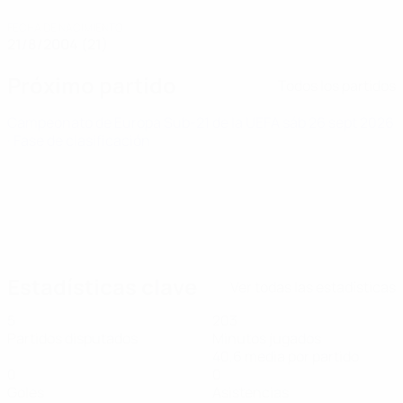
FECHA DE NACIMIENTO
21/8/2004 (21)
Próximo partido
Todos los partidos
Campeonato de Europa Sub-21 de la UEFA
sáb 26 sept 2026
· Fase de clasificación
Estadísticas clave
Ver todas las estadísticas
5
203
Partidos disputados
Minutos jugados
40,6 media por partido
0
0
Goles
Asistencias