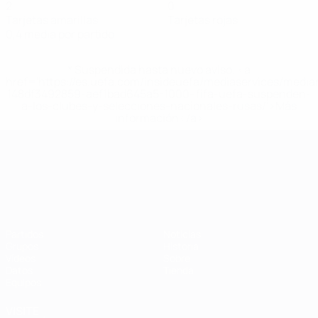
2
0
Tarjetas amarillas
Tarjetas rojas
0,4 media por partido
* Suspendida hasta nuevo aviso. <a
href='https://es.uefa.com/insideuefa/mediaservices/medi
148df3492859-aef1bad645a5-1000--fifa-uefa-suspenden-
a-los-clubes-y-selecciones-nacionales-rusas/'>Más
información</a>
Campeonato de Europa Sub-21
Partidos
Noticias
Grupos
Historia
Vídeos
Sobre
Datos
Tienda
Equipos
VISITE