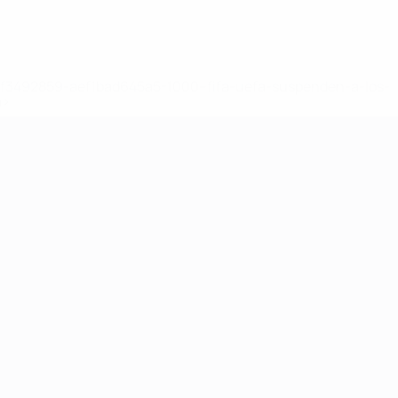
8df3492859-aef1bad645a5-1000--fifa-uefa-suspenden-a-los-
a>