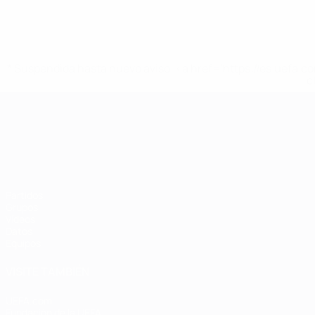
* Suspendida hasta nuevo aviso. <a href='https://es.uef
c
Campeonato de Europa Sub-21
Partidos
Grupos
Vídeos
Datos
Equipos
VISITE TAMBIÉN
UEFA.com
Fundación de la UEFA