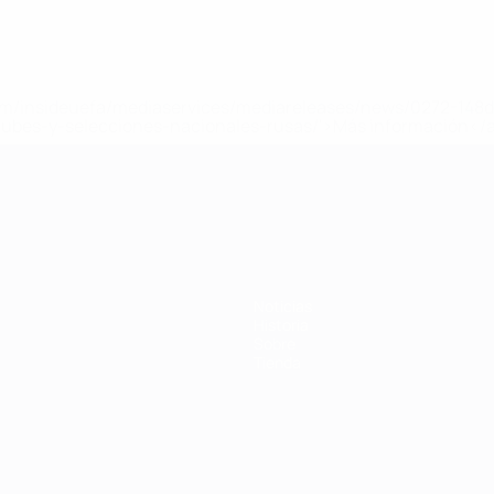
a.com/insideuefa/mediaservices/mediareleases/news/0272-14
lubes-y-selecciones-nacionales-rusas/'>Más información</
 de la UEFA
Noticias
Historia
Sobre
Tienda