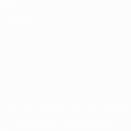
UEFA
Tienda
ELEGIR IDIOMA
Español
English
Français
Deutsch
Русский
Español
Italiano
Português
Privacidad
Términos y condiciones
Política de cookies
Ajustes de privacidad
© 1998-2026 UEFA. Todos los derechos reservados
La palabra UEFA, el logo de la UEFA y todas las marcas relacionadas
con las competiciones de la UEFA están protegidas por las marcas
registradas y/o por el copyright de UEFA. Se prohíbe el uso de estas
marcas registradas para uso comercial. El uso de UEFA.com
significa la aceptación de sus Términos, Condiciones y Política de