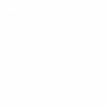
16/7/2005 (21)
Próximo partido
Todos los partidos
Campeonato de Europa Sub-21 de la UEFA
jue 1 oct 2026
·
Fase de clasificación
Estadísticas clave
Ver todas las estadísticas
1
1
Partidos disputados
Minutos jugados
0
0
Goles
Asistencias
0
0
Tarjetas amarillas
Tarjetas rojas