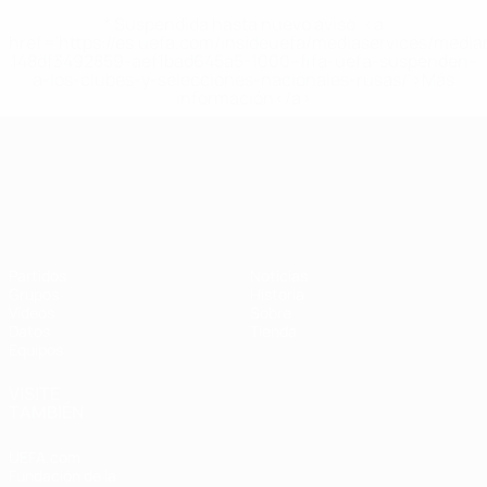
* Suspendida hasta nuevo aviso. <a
href='https://es.uefa.com/insideuefa/mediaservices/medi
148df3492859-aef1bad645a5-1000--fifa-uefa-suspenden-
a-los-clubes-y-selecciones-nacionales-rusas/'>Más
información</a>
Campeonato de Europa Sub-21
Partidos
Noticias
Grupos
Historia
Vídeos
Sobre
Datos
Tienda
Equipos
VISITE
TAMBIÉN
UEFA.com
Fundación de la