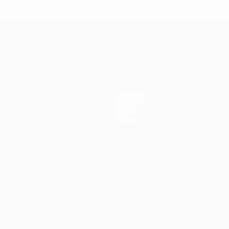
a.com/insideuefa/mediaservices/mediareleases/news/0272-14
lubes-y-selecciones-nacionales-rusas/'>Más información</
 de la UEFA
Noticias
Historia
Sobre
Tienda
Português