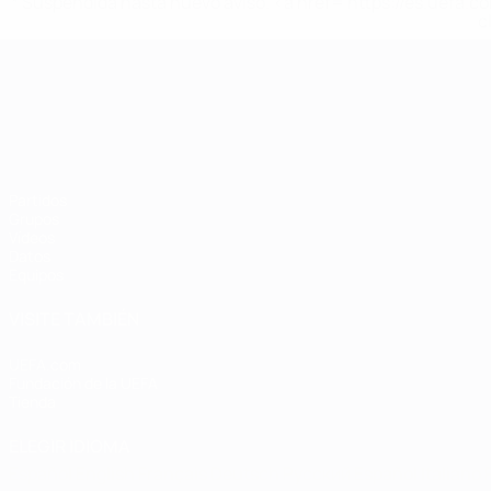
* Suspendida hasta nuevo aviso. <a href='https://es.uef
c
Campeonato de Europa Sub-21
Partidos
Grupos
Vídeos
Datos
Equipos
VISITE TAMBIÉN
UEFA.com
Fundación de la UEFA
Tienda
ELEGIR IDIOMA
Español
English
Français
Deutsch
Русский
Español
Italiano