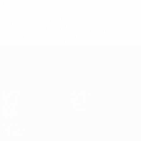
Tarjetas rojas
* Suspendida hasta nuevo aviso. <a
href='https://es.uefa.com/insideuefa/mediaservices/medi
148df3492859-aef1bad645a5-1000--fifa-uefa-suspenden-
a-los-clubes-y-selecciones-nacionales-rusas/'>Más
información</a>
Campeonato de Europa Sub-21
Partidos
Noticias
Grupos
Historia
Vídeos
Sobre
Datos
Tienda
Equipos
VISITE
TAMBIÉN