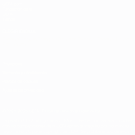
UEFA.com
Fundación de la
UEFA
Tienda
ELEGIR IDIOMA
Español
English
Français
Deutsch
Русский
Español
Italiano
Português
Privacidad
Términos y condiciones
Política de cookies
Ajustes de privacidad
© 1998-2026 UEFA. Todos los derechos reservados
La palabra UEFA, el logo de la UEFA y todas las marcas relacionadas
con las competiciones de la UEFA están protegidas por las marcas
registradas y/o por el copyright de UEFA. Se prohíbe el uso de estas