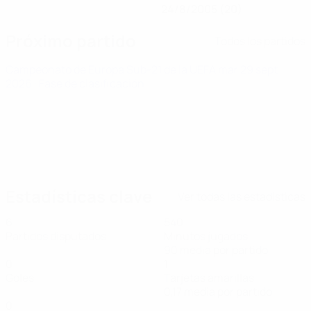
24/8/2005 (20)
Próximo partido
Todos los partidos
Campeonato de Europa Sub-21 de la UEFA
mar 29 sept
2026
· Fase de clasificación
Estadísticas clave
Ver todas las estadísticas
6
540
Partidos disputados
Minutos jugados
90 media por partido
0
1
Goles
Tarjetas amarillas
0,17 media por partido
0