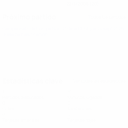
22/1/2006 (20)
Próximo partido
Todos los partidos
Campeonato de Europa Sub-21 de la UEFA
jue 24 sept 2026
· Fase de clasificación
Estadísticas clave
Ver todas las estadísticas
1
81
Partidos disputados
Minutos jugados
0
0
Goles
Asistencias
0
0
Tarjetas amarillas
Tarjetas rojas