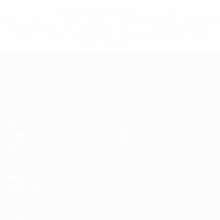
* Suspendida hasta nuevo aviso. <a
href='https://es.uefa.com/insideuefa/mediaservices/medi
148df3492859-aef1bad645a5-1000--fifa-uefa-suspenden-
a-los-clubes-y-selecciones-nacionales-rusas/'>Más
información</a>
Campeonato de Europa Sub-21
Partidos
Noticias
Grupos
Historia
Vídeos
Sobre
Datos
Tienda
Equipos
VISITE
TAMBIÉN
UEFA.com
Fundación de la