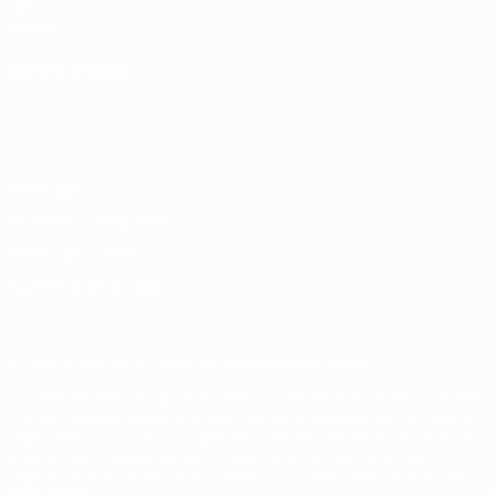
UEFA
Tienda
ELEGIR IDIOMA
Español
English
Français
Deutsch
Русский
Español
Italiano
Português
Privacidad
Términos y condiciones
Política de cookies
Ajustes de privacidad
© 1998-2026 UEFA. Todos los derechos reservados
La palabra UEFA, el logo de la UEFA y todas las marcas relacionadas
con las competiciones de la UEFA están protegidas por las marcas
registradas y/o por el copyright de UEFA. Se prohíbe el uso de estas
marcas registradas para uso comercial. El uso de UEFA.com
significa la aceptación de sus Términos, Condiciones y Política de