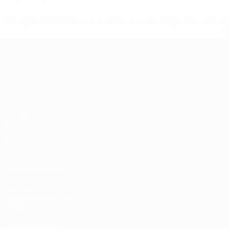
* Suspendida hasta nuevo aviso. <a href='https://es.uef
c
Campeonato de Europa Sub-21
Partidos
Grupos
Vídeos
Datos
Equipos
VISITE TAMBIÉN
UEFA.com
Fundación de la UEFA
Tienda
ELEGIR IDIOMA