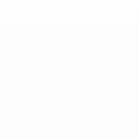
a.com/insideuefa/mediaservices/mediareleases/news/0272-14
lubes-y-selecciones-nacionales-rusas/'>Más información</
 de la UEFA
Noticias
Historia
Sobre
Tienda