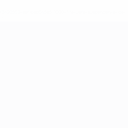
8df3492859-aef1bad645a5-1000--fifa-uefa-suspenden-a-los-
a>