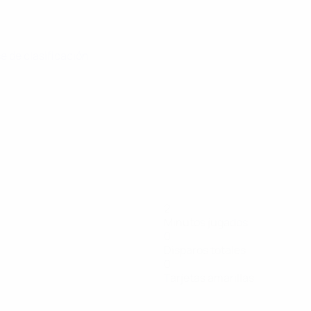
se de clasificación
2
Minutos jugados
0
Disparos totales
0
Tarjetas amarillas