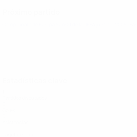
Próximo partido
Campeonato de Europa Sub-21 de la UEFA
jue 1 oct 2026
· Fa
Estadísticas clave
1
Partidos disputados
0
Goles
0
Asistencias
0
Tarjetas rojas