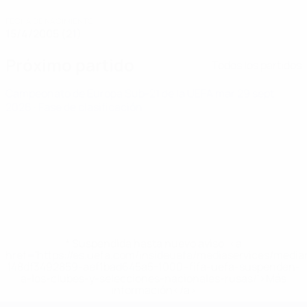
FECHA DE NACIMIENTO
15/4/2005 (21)
Próximo partido
Todos los partidos
Campeonato de Europa Sub-21 de la UEFA
mar 29 sept
2026
· Fase de clasificación
* Suspendida hasta nuevo aviso. <a
href='https://es.uefa.com/insideuefa/mediaservices/medi
148df3492859-aef1bad645a5-1000--fifa-uefa-suspenden-
a-los-clubes-y-selecciones-nacionales-rusas/'>Más
información</a>