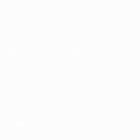
Campeonato de Europa Sub-21
Partidos
Noticias
Grupos
Historia
Vídeos
Sobre
Datos
Tienda
Equipos
VISITE
TAMBIÉN
UEFA.com
Fundación de la
UEFA
Tienda
ELEGIR IDIOMA
Español
English
Français
Deutsch
Русский
Español
Italiano
Português