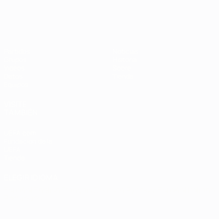
Partidos
Noticias
Grupos
Historia
Vídeos
Sobre
Datos
Tienda
Equipos
VISITE
TAMBIÉN
UEFA.com
Fundación de la
UEFA
Tienda
ELEGIR IDIOMA
Español
English
Français
Deutsch
Русский
Español
Italiano
Português