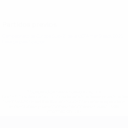
Partidos previos
Campeonato de Europa Sub-21 de la UEFA
mar 9 sept 2025
·
Fase de clasificación
* Suspendida hasta nuevo aviso. <a
href='https://es.uefa.com/insideuefa/mediaservices/medi
148df3492859-aef1bad645a5-1000--fifa-uefa-suspenden-
a-los-clubes-y-selecciones-nacionales-rusas/'>Más
información</a>
Campeonato de Europa Sub-21