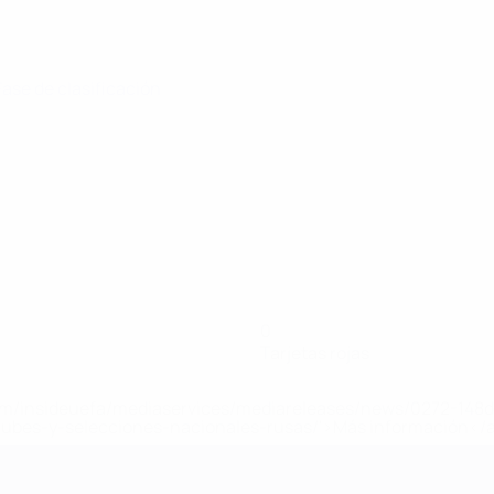
 Fase de clasificación
0
Tarjetas rojas
a.com/insideuefa/mediaservices/mediareleases/news/0272-14
lubes-y-selecciones-nacionales-rusas/'>Más información</
 de la UEFA