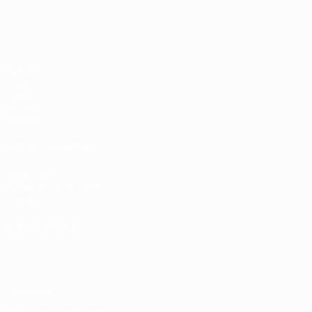
Partidos
Grupos
Vídeos
Datos
Equipos
VISITE TAMBIÉN
UEFA.com
Fundación de la UEFA
Tienda
ELEGIR IDIOMA
Español
English
Français
Deutsch
Русский
Español
Italiano
Privacidad
Términos y condiciones