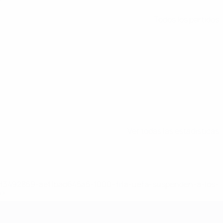
Todos los partidos
Ver todas las estadísticas
8df3492859-aef1bad645a5-1000--fifa-uefa-suspenden-a-los-
a>