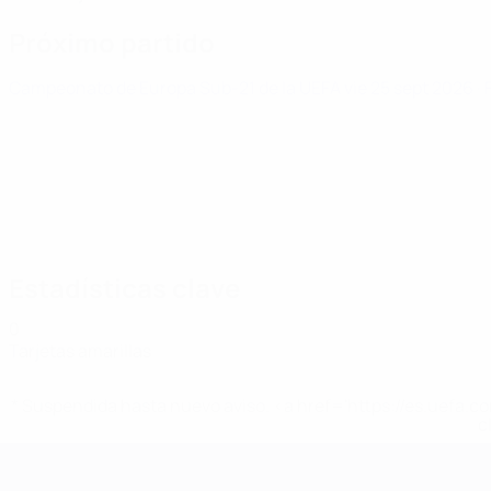
Próximo partido
Campeonato de Europa Sub-21 de la UEFA
vie 25 sept 2026
·
Estadísticas clave
0
Tarjetas amarillas
* Suspendida hasta nuevo aviso. <a href='https://es.uef
c
Campeonato de Europa Sub-21