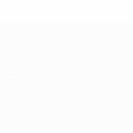
* Suspendida hasta nuevo aviso. <a href='https://es.uef
c
Campeonato de Europa Sub-21
Partidos
Grupos
Vídeos
Datos
Equipos
VISITE TAMBIÉN
UEFA.com
Fundación de la UEFA
Tienda
ELEGIR IDIOMA