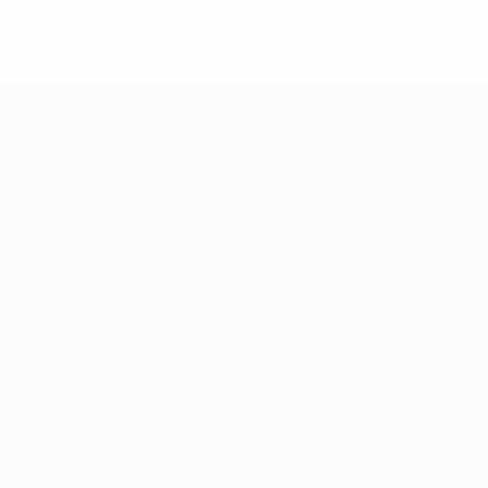
a.com/insideuefa/mediaservices/mediareleases/news/0272-14
lubes-y-selecciones-nacionales-rusas/'>Más información</
 de la UEFA
Noticias
Historia
Sobre
Tienda