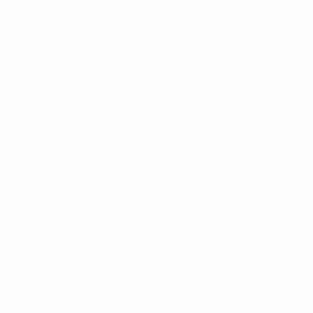
Próximo partido
Campeonato de Europa Sub-21 de la UEFA
jue 1 oct 2026
· Fa
Estadísticas clave
6
Partidos disputados
0
Goles
1
Tarjetas amarillas
0,17 media por partido