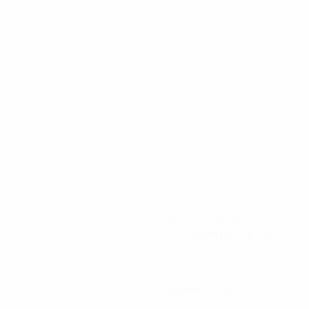
se de clasificación
163
Minutos jugados
27,17 media por partido
0
Asistencias
0
Tarjetas rojas