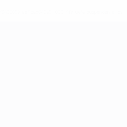
8df3492859-aef1bad645a5-1000--fifa-uefa-suspenden-a-los-
a>