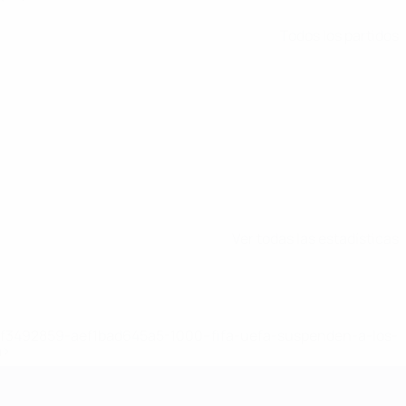
Todos los partidos
Ver todas las estadísticas
8df3492859-aef1bad645a5-1000--fifa-uefa-suspenden-a-los-
a>