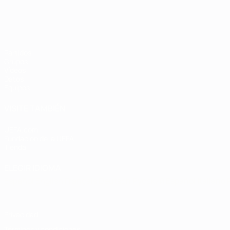
Partidos
Grupos
Vídeos
Datos
Equipos
VISITE TAMBIÉN
UEFA.com
Fundación de la UEFA
Tienda
ELEGIR IDIOMA
Español
English
Français
Deutsch
Русский
Español
Italiano
Privacidad
Términos y condiciones