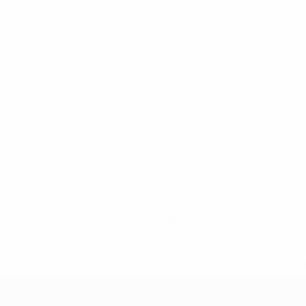
 Fase de clasificación
0
Tarjetas rojas
a.com/insideuefa/mediaservices/mediareleases/news/0272-14
lubes-y-selecciones-nacionales-rusas/'>Más información</
 de la UEFA