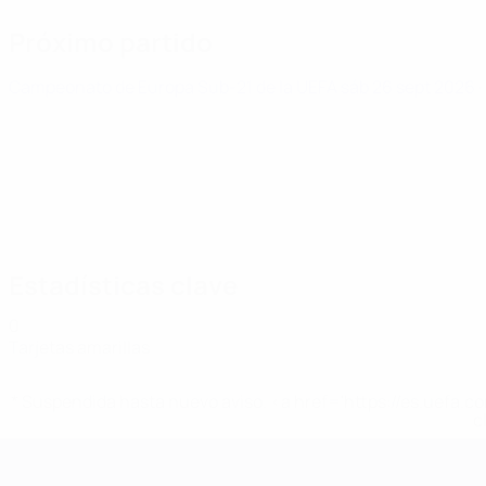
Próximo partido
Campeonato de Europa Sub-21 de la UEFA
sáb 26 sept 2026
·
Estadísticas clave
0
Tarjetas amarillas
* Suspendida hasta nuevo aviso. <a href='https://es.uef
c
Campeonato de Europa Sub-21