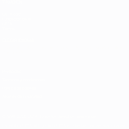
TAMBIÉN
UEFA.com
Fundación de la
UEFA
Tienda
ELEGIR IDIOMA
Español
English
Français
Deutsch
Русский
Español
Italiano
Português
Privacidad
Términos y condiciones
Política de cookies
Ajustes de privacidad
© 1998-2026 UEFA. Todos los derechos reservados
La palabra UEFA, el logo de la UEFA y todas las marcas relacionadas