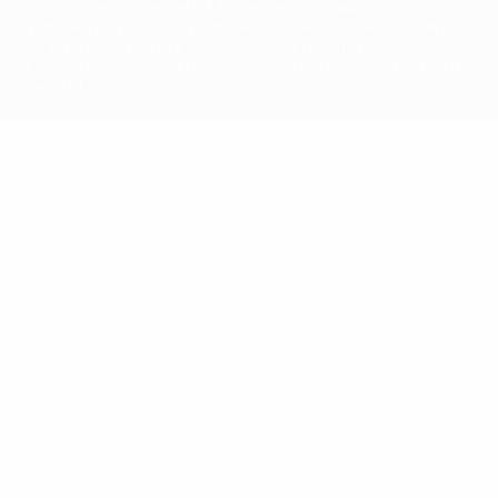
con las competiciones de la UEFA están protegidas por las marcas
registradas y/o por el copyright de UEFA. Se prohíbe el uso de estas
marcas registradas para uso comercial. El uso de UEFA.com
significa la aceptación de sus Términos, Condiciones y Política de
Privacidad.