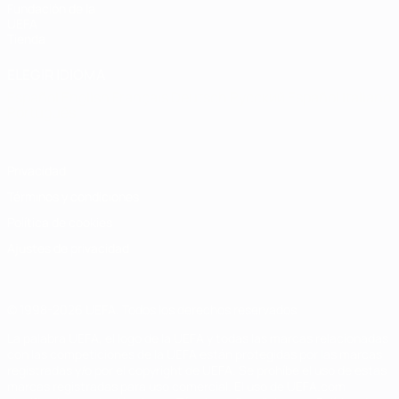
Fundación de la
UEFA
Tienda
ELEGIR IDIOMA
Español
English
Français
Deutsch
Русский
Español
Italiano
Português
Privacidad
Términos y condiciones
Política de cookies
Ajustes de privacidad
© 1998-2026 UEFA. Todos los derechos reservados
La palabra UEFA, el logo de la UEFA y todas las marcas relacionadas
con las competiciones de la UEFA están protegidas por las marcas
registradas y/o por el copyright de UEFA. Se prohíbe el uso de estas
marcas registradas para uso comercial. El uso de UEFA.com