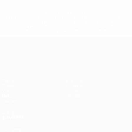
* Suspendida hasta nuevo aviso. <a
href='https://es.uefa.com/insideuefa/mediaservices/medi
148df3492859-aef1bad645a5-1000--fifa-uefa-suspenden-
a-los-clubes-y-selecciones-nacionales-rusas/'>Más
información</a>
Campeonato de Europa Sub-21
Partidos
Noticias
Grupos
Historia
Vídeos
Sobre
Datos
Tienda
Equipos
VISITE
TAMBIÉN
UEFA.com