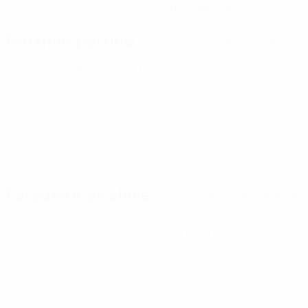
20/1/2006 (20)
Próximo partido
Todos los partidos
Campeonato de Europa Sub-21 de la UEFA
jue 24 sept 2026
· Fase de clasificación
Estadísticas clave
Ver todas las estadísticas
2
121
Partidos disputados
Minutos jugados
60,5 media por partido
0
0
Goles
Tarjetas amarillas
0
Tarjetas rojas