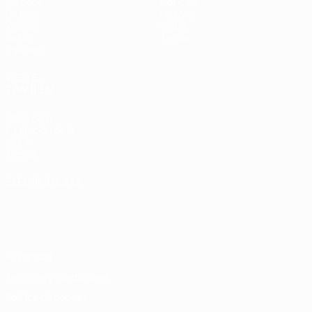
Partidos
Noticias
Grupos
Historia
Vídeos
Sobre
Datos
Tienda
Equipos
VISITE
TAMBIÉN
UEFA.com
Fundación de la
UEFA
Tienda
ELEGIR IDIOMA
Español
English
Français
Deutsch
Русский
Español
Italiano
Português
Privacidad
Términos y condiciones
Política de cookies