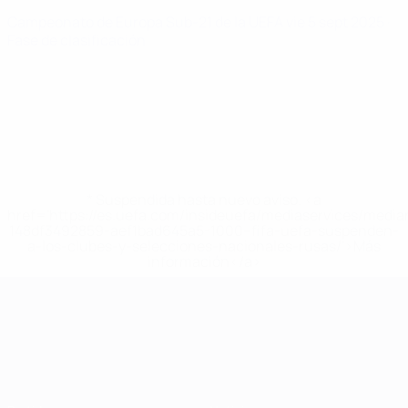
Campeonato de Europa Sub-21 de la UEFA
vie 5 sept 2025
·
Fase de clasificación
* Suspendida hasta nuevo aviso. <a
href='https://es.uefa.com/insideuefa/mediaservices/medi
148df3492859-aef1bad645a5-1000--fifa-uefa-suspenden-
a-los-clubes-y-selecciones-nacionales-rusas/'>Más
información</a>
Campeonato de Europa Sub-21