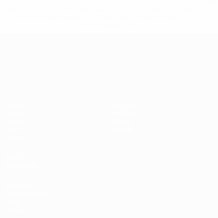
href='https://es.uefa.com/insideuefa/mediaservices/medi
148df3492859-aef1bad645a5-1000--fifa-uefa-suspenden-
a-los-clubes-y-selecciones-nacionales-rusas/'>Más
información</a>
Campeonato de Europa Sub-21
Partidos
Noticias
Grupos
Historia
Vídeos
Sobre
Datos
Tienda
Equipos
VISITE
TAMBIÉN
UEFA.com
Fundación de la
UEFA
Tienda