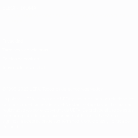
ELEGIR IDIOMA
Español
English
Français
Deutsch
Русский
Español
Italiano
Português
Privacidad
Términos y condiciones
Política de cookies
Ajustes de privacidad
© 1998-2026 UEFA. Todos los derechos reservados
La palabra UEFA, el logo de la UEFA y todas las marcas relacionadas
con las competiciones de la UEFA están protegidas por las marcas
registradas y/o por el copyright de UEFA. Se prohíbe el uso de estas
marcas registradas para uso comercial. El uso de UEFA.com
significa la aceptación de sus Términos, Condiciones y Política de
Privacidad.