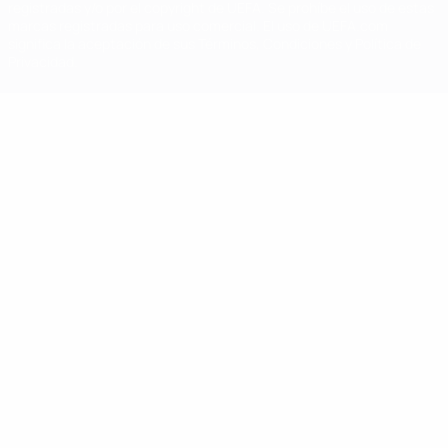
registradas y/o por el copyright de UEFA. Se prohíbe el uso de estas
marcas registradas para uso comercial. El uso de UEFA.com
significa la aceptación de sus Términos, Condiciones y Política de
Privacidad.