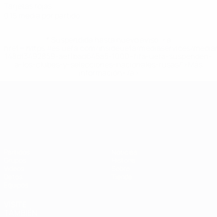
Tarjetas rojas
0,15 media por partido
* Suspendida hasta nuevo aviso. <a
href='https://es.uefa.com/insideuefa/mediaservices/medi
148df3492859-aef1bad645a5-1000--fifa-uefa-suspenden-
a-los-clubes-y-selecciones-nacionales-rusas/'>Más
información</a>
Campeonato de Europa Sub-21
Partidos
Noticias
Grupos
Historia
Vídeos
Sobre
Datos
Tienda
Equipos
VISITE
TAMBIÉN