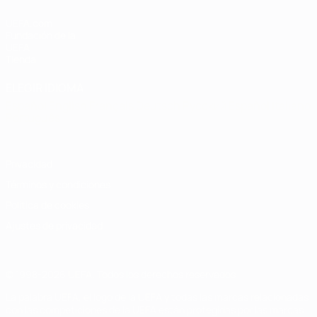
UEFA.com
Fundación de la
UEFA
Tienda
ELEGIR IDIOMA
Español
English
Français
Deutsch
Русский
Español
Italiano
Português
Privacidad
Términos y condiciones
Política de cookies
Ajustes de privacidad
© 1998-2026 UEFA. Todos los derechos reservados
La palabra UEFA, el logo de la UEFA y todas las marcas relacionadas
con las competiciones de la UEFA están protegidas por las marcas