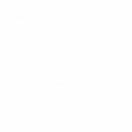
05/2/2005 (21)
Próximo partido
Todos los partidos
Campeonato de Europa Sub-21 de la UEFA
jue 1 oct 2026
·
Fase de clasificación
Estadísticas clave
Ver todas las estadísticas
3
258
Partidos disputados
Minutos jugados
36,86 media por partido
0
2
Goles
Tarjetas amarillas
0,29 media por partido
1