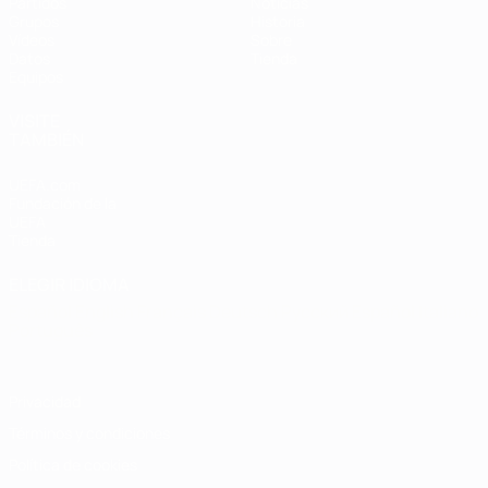
Partidos
Noticias
Grupos
Historia
Vídeos
Sobre
Datos
Tienda
Equipos
VISITE
TAMBIÉN
UEFA.com
Fundación de la
UEFA
Tienda
ELEGIR IDIOMA
Español
English
Français
Deutsch
Русский
Español
Italiano
Português
Privacidad
Términos y condiciones
Política de cookies