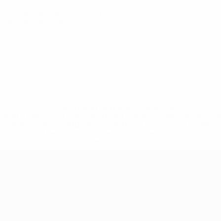
Campeonato de Europa Sub-21 de la UEFA
vie 10 oct 2025
·
Fase de clasificación
* Suspendida hasta nuevo aviso. <a
href='https://es.uefa.com/insideuefa/mediaservices/medi
148df3492859-aef1bad645a5-1000--fifa-uefa-suspenden-
a-los-clubes-y-selecciones-nacionales-rusas/'>Más
información</a>
Campeonato de Europa Sub-21