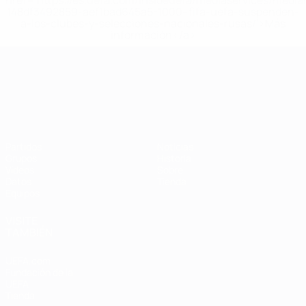
href='https://es.uefa.com/insideuefa/mediaservices/medi
148df3492859-aef1bad645a5-1000--fifa-uefa-suspenden-
a-los-clubes-y-selecciones-nacionales-rusas/'>Más
información</a>
Campeonato de Europa Sub-21
Partidos
Noticias
Grupos
Historia
Vídeos
Sobre
Datos
Tienda
Equipos
VISITE
TAMBIÉN
UEFA.com
Fundación de la
UEFA
Tienda