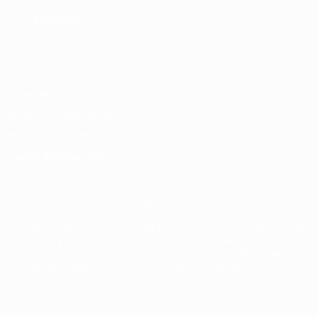
ELEGIR IDIOMA
Español
English
Français
Deutsch
Русский
Español
Italiano
Português
Privacidad
Términos y condiciones
Política de cookies
Ajustes de privacidad
© 1998-2026 UEFA. Todos los derechos reservados
La palabra UEFA, el logo de la UEFA y todas las marcas relacionadas
con las competiciones de la UEFA están protegidas por las marcas
registradas y/o por el copyright de UEFA. Se prohíbe el uso de estas
marcas registradas para uso comercial. El uso de UEFA.com
significa la aceptación de sus Términos, Condiciones y Política de
Privacidad.