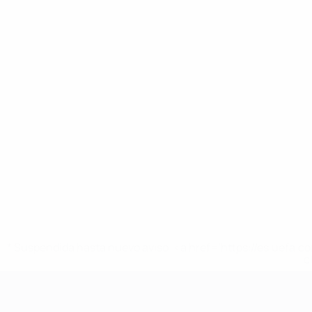
* Suspendida hasta nuevo aviso. <a href='https://es.uef
c
Campeonato de Europa Sub-21