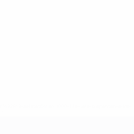
8df3492859-aef1bad645a5-1000--fifa-uefa-suspenden-a-los-
a>