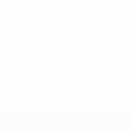
a.com/insideuefa/mediaservices/mediareleases/news/0272-14
lubes-y-selecciones-nacionales-rusas/'>Más información</
 de la UEFA