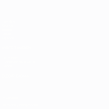
Partidos
Grupos
Vídeos
Datos
Equipos
VISITE TAMBIÉN
UEFA.com
Fundación de la UEFA
Tienda
ELEGIR IDIOMA
Español
English
Français
Deutsch
Русский
Español
Italiano
Privacidad
Términos y condiciones