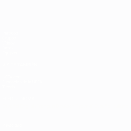
Partidos
Grupos
Vídeos
Datos
Equipos
VISITE TAMBIÉN
UEFA.com
Fundación de la UEFA
Tienda
ELEGIR IDIOMA
Español
English
Français
Deutsch
Русский
Español
Italiano
Privacidad