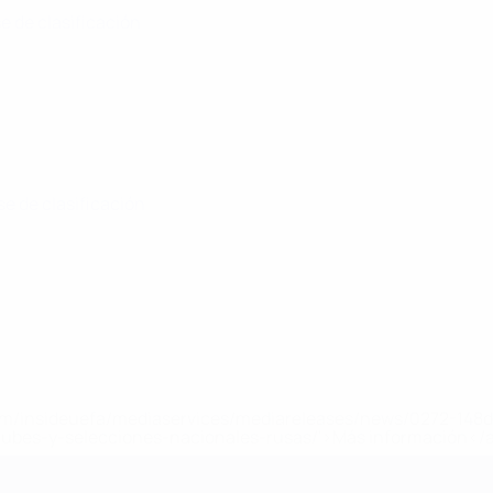
se de clasificación
ase de clasificación
a.com/insideuefa/mediaservices/mediareleases/news/0272-14
lubes-y-selecciones-nacionales-rusas/'>Más información</
 de la UEFA