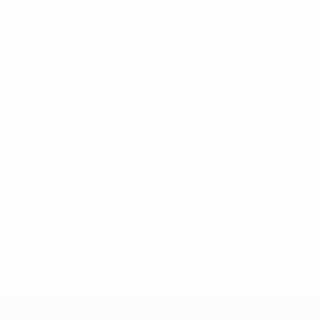
Campeonato de Europa Sub-21 de la UEFA
jue 1 oct 2026
· Fa
Campeonato de Europa Sub-21 de la UEFA
lun 5 oct 2026
· F
* Suspendida hasta nuevo aviso. <a href='https://es.uef
c
Campeonato de Europa Sub-21