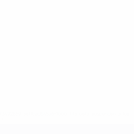
8df3492859-aef1bad645a5-1000--fifa-uefa-suspenden-a-los-
a>