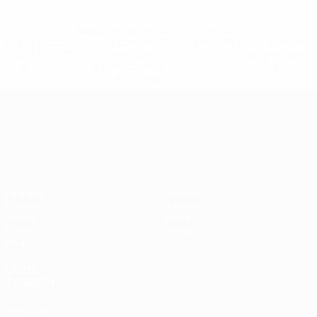
* Suspendida hasta nuevo aviso. <a
href='https://es.uefa.com/insideuefa/mediaservices/medi
148df3492859-aef1bad645a5-1000--fifa-uefa-suspenden-
a-los-clubes-y-selecciones-nacionales-rusas/'>Más
información</a>
Campeonato de Europa Sub-21
Partidos
Noticias
Grupos
Historia
Vídeos
Sobre
Datos
Tienda
Equipos
VISITE
TAMBIÉN
UEFA.com