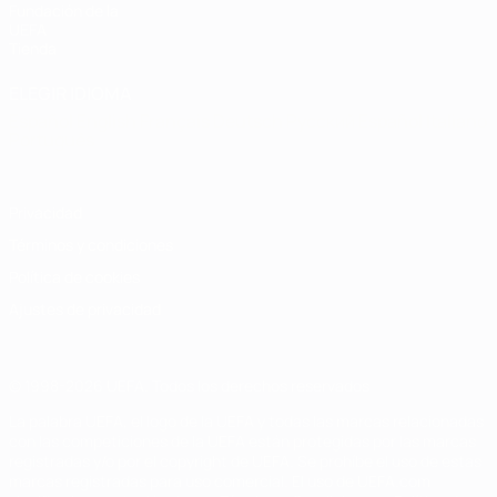
Fundación de la
UEFA
Tienda
ELEGIR IDIOMA
Español
English
Français
Deutsch
Русский
Español
Italiano
Português
Privacidad
Términos y condiciones
Política de cookies
Ajustes de privacidad
© 1998-2026 UEFA. Todos los derechos reservados
La palabra UEFA, el logo de la UEFA y todas las marcas relacionadas
con las competiciones de la UEFA están protegidas por las marcas
registradas y/o por el copyright de UEFA. Se prohíbe el uso de estas
marcas registradas para uso comercial. El uso de UEFA.com