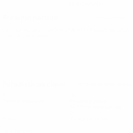
25/9/2005 (20)
Próximo partido
Todos los partidos
Campeonato de Europa Sub-21 de la UEFA
sáb 26 sept 2026
· Fase de clasificación
Estadísticas clave
Ver todas las estadísticas
3
194
Partidos disputados
Minutos jugados
64,67 media por partido
0
0
Goles
Tarjetas amarillas
0
Tarjetas rojas