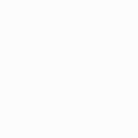
TAMBIÉN
UEFA.com
Fundación de la
UEFA
Tienda
ELEGIR IDIOMA
Español
English
Français
Deutsch
Русский
Español
Italiano
Português
Privacidad
Términos y condiciones
Política de cookies
Ajustes de privacidad
© 1998-2026 UEFA. Todos los derechos reservados
La palabra UEFA, el logo de la UEFA y todas las marcas relacionadas