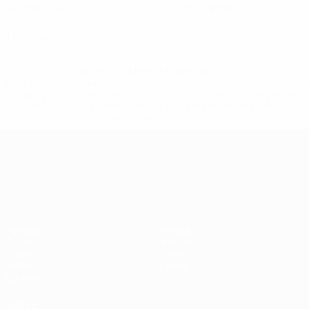
Asistencias
Tarjetas amarillas
0
Tarjetas rojas
* Suspendida hasta nuevo aviso. <a
href='https://es.uefa.com/insideuefa/mediaservices/medi
148df3492859-aef1bad645a5-1000--fifa-uefa-suspenden-
a-los-clubes-y-selecciones-nacionales-rusas/'>Más
información</a>
Campeonato de Europa Sub-21
Partidos
Noticias
Grupos
Historia
Vídeos
Sobre
Datos
Tienda
Equipos
VISITE