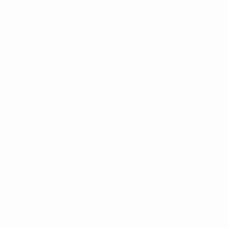
con las competiciones de la UEFA están protegidas por las marcas
registradas y/o por el copyright de UEFA. Se prohíbe el uso de estas
marcas registradas para uso comercial. El uso de UEFA.com
significa la aceptación de sus Términos, Condiciones y Política de
Privacidad.