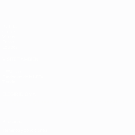
Partidos
Grupos
Vídeos
Datos
Equipos
VISITE TAMBIÉN
UEFA.com
Fundación de la UEFA
Tienda
ELEGIR IDIOMA
Español
English
Français
Deutsch
Русский
Español
Italiano
Privacidad
Términos y condiciones