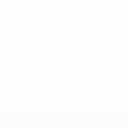
Todos los partidos
8df3492859-aef1bad645a5-1000--fifa-uefa-suspenden-a-los-
a>