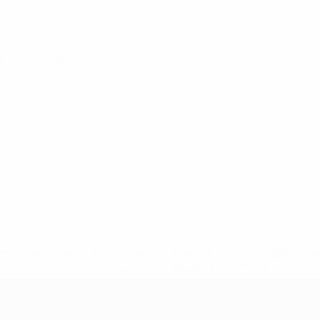
· Fase de clasificación
a.com/insideuefa/mediaservices/mediareleases/news/0272-14
lubes-y-selecciones-nacionales-rusas/'>Más información</
 de la UEFA