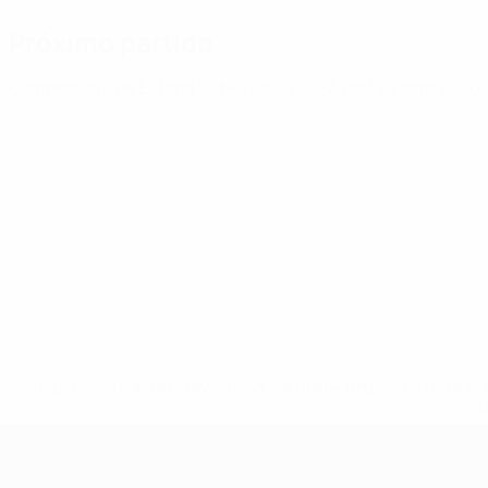
Próximo partido
Campeonato de Europa Sub-21 de la UEFA
mar 29 sept 2026
* Suspendida hasta nuevo aviso. <a href='https://es.uef
c
Campeonato de Europa Sub-21