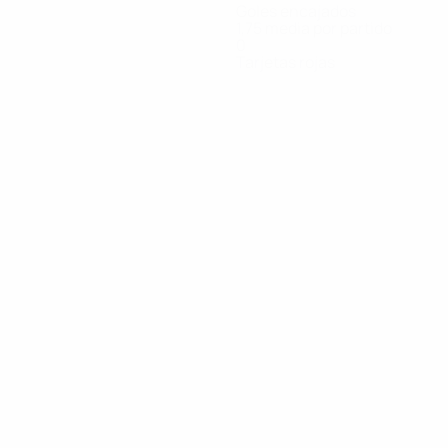
Goles encajados
1,75 media por partido
0
Tarjetas rojas