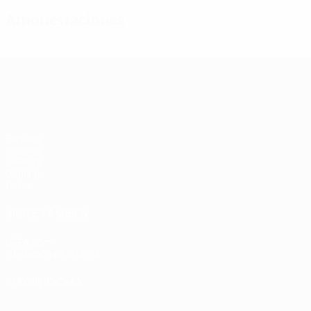
Amonestaciones
UEFA Women's Champions League
Partidos
Sorteos
UEFA.tv
Gaming
Datos
VISITE TAMBIÉN
UEFA.com
Fundación de la UEFA
ELEGIR IDIOMA
Español
English
Français
Deutsch
Русский
Español
Italiano