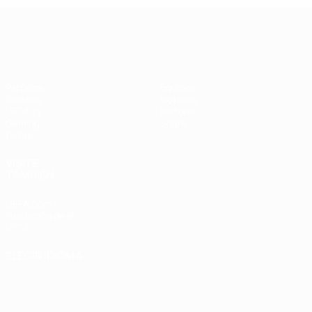
UEFA Women's Champions League
Partidos
Equipos
Sorteos
Noticias
UEFA.tv
Historia
Gaming
Sobre
Datos
VISITE
TAMBIÉN
UEFA.com
Fundación de la
UEFA
ELEGIR IDIOMA
Español
English
Français
Deutsch
Русский
Español
Italiano
Português