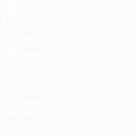
Partidos
Sorteos
UEFA.tv
Gaming
Datos
VISITE TAMBIÉN
UEFA.com
Fundación de la UEFA
ELEGIR IDIOMA
Español
English
Français
Deutsch
Русский
Español
Italiano
Privacidad
Términos y condiciones
Política de cookies
Ajustes de privacidad