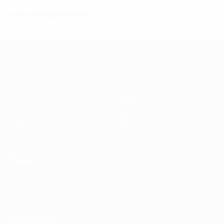
Amonestaciones
UEFA Women's Champions League
Partidos
Equipos
Sorteos
Noticias
UEFA.tv
Historia
Gaming
Sobre
Datos
VISITE
TAMBIÉN
UEFA.com
Fundación de la
UEFA
ELEGIR IDIOMA