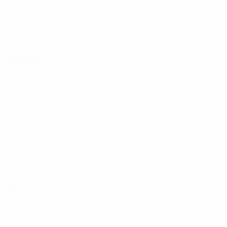
Goles
Goles encajados
1,5 media por partido
1 media por partido
2
0
Tarjetas amarillas
Tarjetas rojas
1 media por partido
Ataque
Distribución
Defensa
Portería