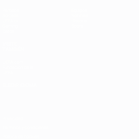
Partidos
Equipos
Sorteos
Noticias
UEFA.tv
Historia
Gaming
Sobre
Datos
VISITE
TAMBIÉN
UEFA.com
Fundación de la
UEFA
ELEGIR IDIOMA
Español
English
Français
Deutsch
Русский
Español
Italiano
Português
Privacidad
Términos y condiciones
Política de cookies