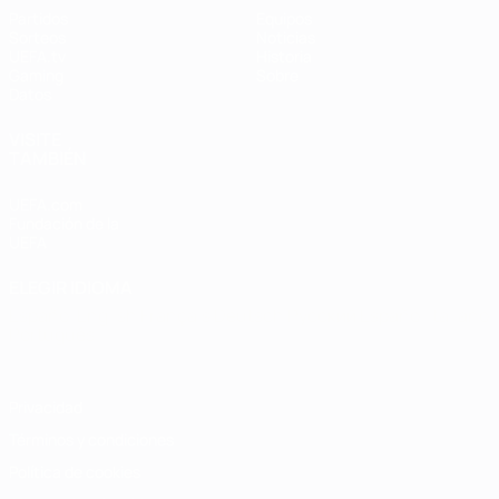
Partidos
Equipos
Sorteos
Noticias
UEFA.tv
Historia
Gaming
Sobre
Datos
VISITE
TAMBIÉN
UEFA.com
Fundación de la
UEFA
ELEGIR IDIOMA
Español
English
Français
Deutsch
Русский
Español
Italiano
Português
Privacidad
Términos y condiciones
Política de cookies