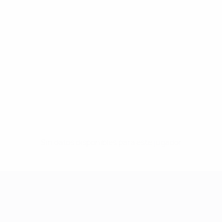
Sin datos disponibles para este jugador
UEFA Women's Champions League