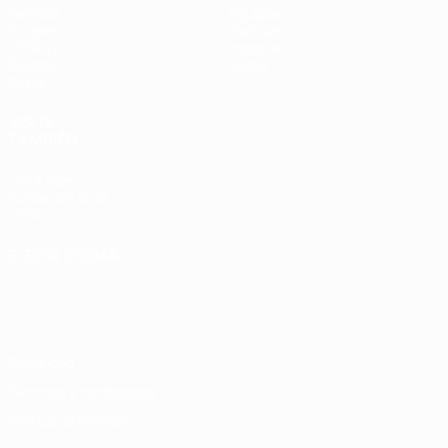
Partidos
Equipos
Sorteos
Noticias
UEFA.tv
Historia
Gaming
Sobre
Datos
VISITE
TAMBIÉN
UEFA.com
Fundación de la
UEFA
ELEGIR IDIOMA
Español
English
Français
Deutsch
Русский
Español
Italiano
Português
Privacidad
Términos y condiciones
Política de cookies