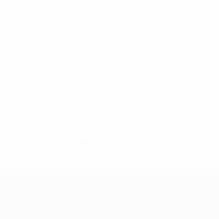
Sin datos disponibles para este jugador
UEFA Women's Champions League