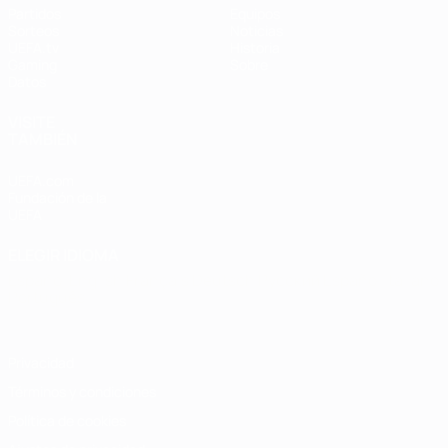
Partidos
Equipos
Sorteos
Noticias
UEFA.tv
Historia
Gaming
Sobre
Datos
VISITE
TAMBIÉN
UEFA.com
Fundación de la
UEFA
ELEGIR IDIOMA
Español
English
Français
Deutsch
Русский
Español
Italiano
Português
Privacidad
Términos y condiciones
Política de cookies