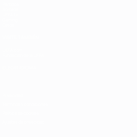
Partidos
Sorteos
UEFA.tv
Gaming
Datos
VISITE TAMBIÉN
UEFA.com
Fundación de la UEFA
ELEGIR IDIOMA
Español
English
Français
Deutsch
Русский
Español
Italiano
Privacidad
Términos y condiciones
Política de cookies
Ajustes de privacidad