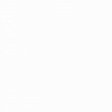
Partidos
Equipos
Sorteos
Noticias
UEFA.tv
Historia
Gaming
Sobre
Datos
VISITE
TAMBIÉN
UEFA.com
Fundación de la
UEFA
ELEGIR IDIOMA
Español
English
Français
Deutsch
Русский
Español
Italiano
Português
Privacidad
Términos y condiciones
Política de cookies