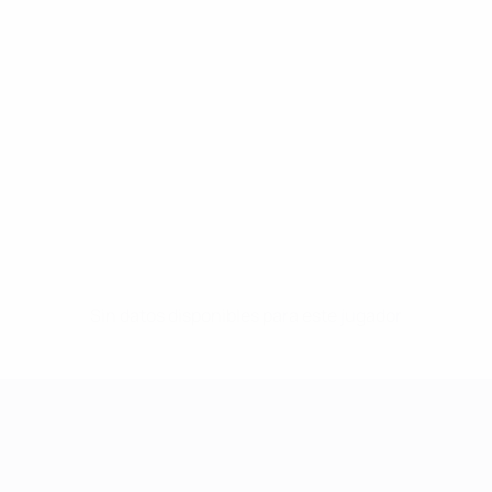
Sin datos disponibles para este jugador
UEFA Women's Champions League