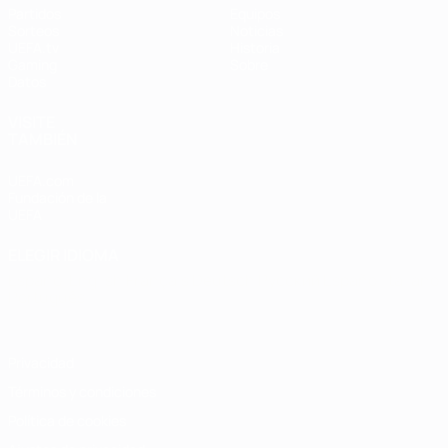
Partidos
Equipos
Sorteos
Noticias
UEFA.tv
Historia
Gaming
Sobre
Datos
VISITE
TAMBIÉN
UEFA.com
Fundación de la
UEFA
ELEGIR IDIOMA
Español
English
Français
Deutsch
Русский
Español
Italiano
Português
Privacidad
Términos y condiciones
Política de cookies