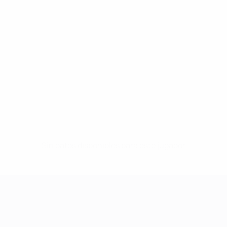
Sin datos disponibles para este jugador
UEFA Women's Champions League