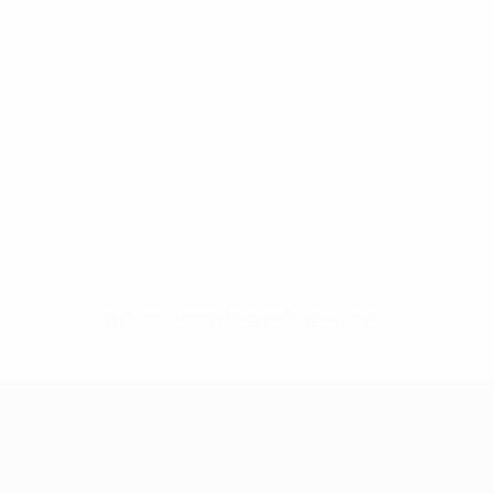
Sin datos disponibles para este jugador
UEFA Women's Champions League