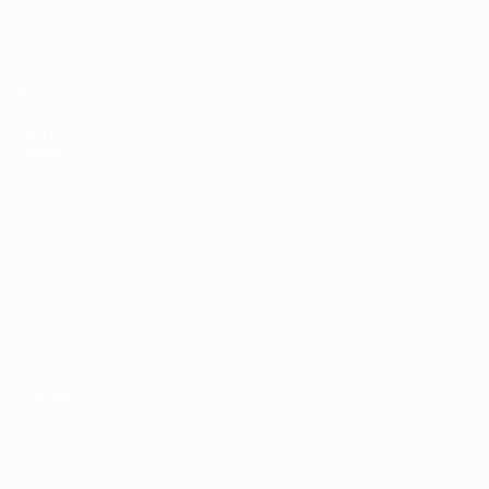
Partidos
Equipos
Sorteos
Noticias
UEFA.tv
Historia
Gaming
Sobre
Datos
VISITE
TAMBIÉN
UEFA.com
Fundación de la
UEFA
ELEGIR IDIOMA
Español
English
Français
Deutsch
Русский
Español
Italiano
Português
Privacidad
Términos y condiciones
Política de cookies