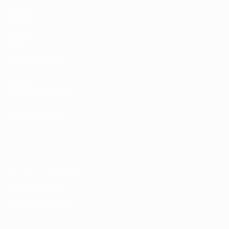
Partidos
Sorteos
UEFA.tv
Gaming
Datos
VISITE TAMBIÉN
UEFA.com
Fundación de la UEFA
ELEGIR IDIOMA
Español
English
Français
Deutsch
Русский
Español
Italiano
Privacidad
Términos y condiciones
Política de cookies
Ajustes de privacidad