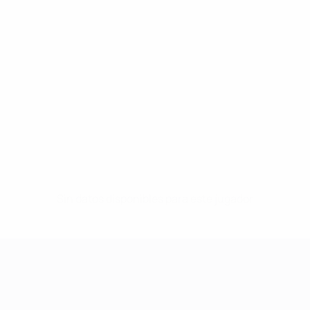
Sin datos disponibles para este jugador
UEFA Women's Champions League