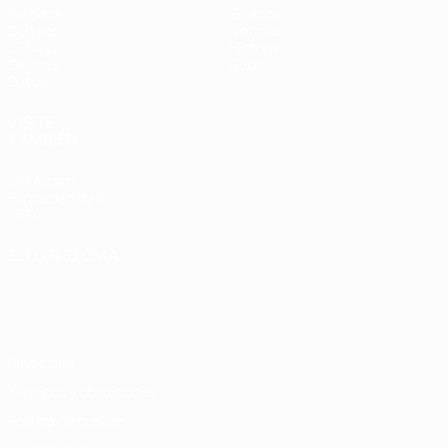
Partidos
Equipos
Sorteos
Noticias
UEFA.tv
Historia
Gaming
Sobre
Datos
VISITE
TAMBIÉN
UEFA.com
Fundación de la
UEFA
ELEGIR IDIOMA
Español
English
Français
Deutsch
Русский
Español
Italiano
Português
Privacidad
Términos y condiciones
Política de cookies