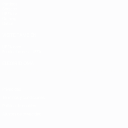
Partidos
Sorteos
UEFA.tv
Gaming
Datos
VISITE TAMBIÉN
UEFA.com
Fundación de la UEFA
ELEGIR IDIOMA
Español
English
Français
Deutsch
Русский
Español
Italiano
Privacidad
Términos y condiciones
Política de cookies
Ajustes de privacidad