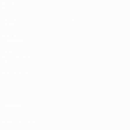
Partidos
Equipos
Sorteos
Noticias
UEFA.tv
Historia
Gaming
Sobre
Datos
VISITE
TAMBIÉN
UEFA.com
Fundación de la
UEFA
ELEGIR IDIOMA
Español
English
Français
Deutsch
Русский
Español
Italiano
Português
Privacidad
Términos y condiciones
Política de cookies