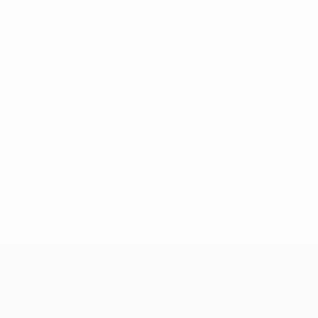
Sin datos disponibles para este jugador
UEFA Women's Champions League