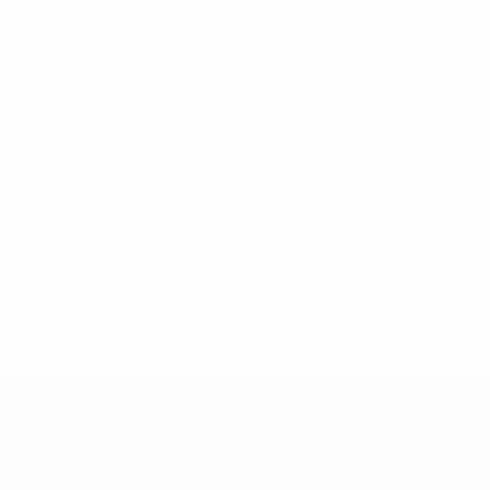
Sin datos disponibles para este jugador
UEFA Women's Champions League