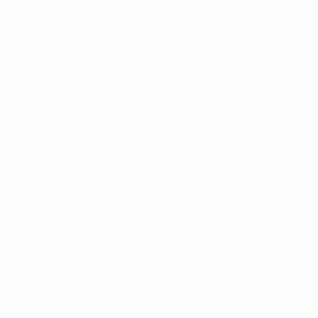
Partidos
Equipos
Sorteos
Noticias
UEFA.tv
Historia
Gaming
Sobre
Datos
VISITE
TAMBIÉN
UEFA.com
Fundación de la
UEFA
ELEGIR IDIOMA
Español
English
Français
Deutsch
Русский
Español
Italiano
Português
Privacidad
Términos y condiciones
Política de cookies