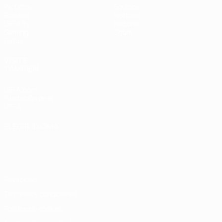
Partidos
Equipos
Sorteos
Noticias
UEFA.tv
Historia
Gaming
Sobre
Datos
VISITE
TAMBIÉN
UEFA.com
Fundación de la
UEFA
ELEGIR IDIOMA
Español
English
Français
Deutsch
Русский
Español
Italiano
Português
Privacidad
Términos y condiciones
Política de cookies