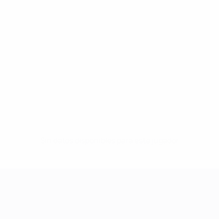
Sin datos disponibles para este jugador
UEFA Women's Champions League