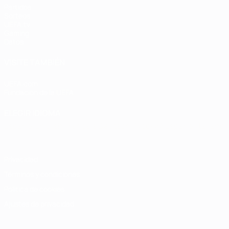
Partidos
Sorteos
UEFA.tv
Gaming
Datos
VISITE TAMBIÉN
UEFA.com
Fundación de la UEFA
ELEGIR IDIOMA
Español
English
Français
Deutsch
Русский
Español
Italiano
Privacidad
Términos y condiciones
Política de cookies
Ajustes de privacidad