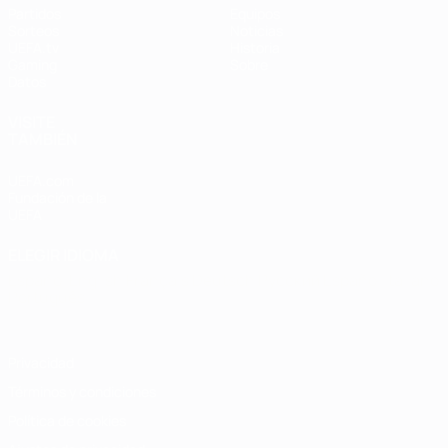
Partidos
Equipos
Sorteos
Noticias
UEFA.tv
Historia
Gaming
Sobre
Datos
VISITE
TAMBIÉN
UEFA.com
Fundación de la
UEFA
ELEGIR IDIOMA
Español
English
Français
Deutsch
Русский
Español
Italiano
Português
Privacidad
Términos y condiciones
Política de cookies