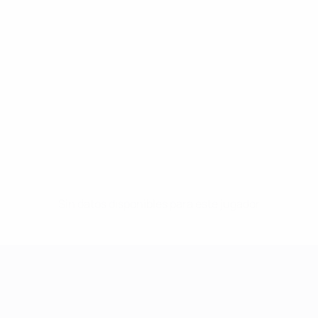
Sin datos disponibles para este jugador
UEFA Women's Champions League