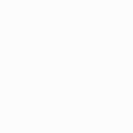
Partidos
Equipos
Sorteos
Noticias
UEFA.tv
Historia
Gaming
Sobre
Datos
VISITE
TAMBIÉN
UEFA.com
Fundación de la
UEFA
ELEGIR IDIOMA
Español
English
Français
Deutsch
Русский
Español
Italiano
Português
Privacidad
Términos y condiciones
Política de cookies
Ajustes de privacidad