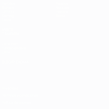
Partidos
Equipos
Sorteos
Noticias
UEFA.tv
Historia
Gaming
Sobre
Datos
VISITE
TAMBIÉN
UEFA.com
Fundación de la
UEFA
ELEGIR IDIOMA
Español
English
Français
Deutsch
Русский
Español
Italiano
Português
Privacidad
Términos y condiciones
Política de cookies