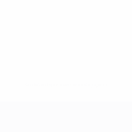
Sin datos disponibles para este jugador
UEFA Women's Champions League