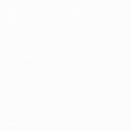
Partidos
Equipos
Sorteos
Noticias
UEFA.tv
Historia
Gaming
Sobre
Datos
VISITE
TAMBIÉN
UEFA.com
Fundación de la
UEFA
ELEGIR IDIOMA
Español
English
Français
Deutsch
Русский
Español
Italiano
Português
Privacidad
Términos y condiciones
Política de cookies