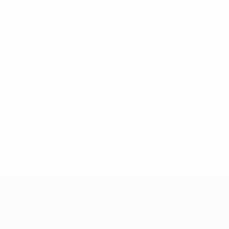
Sin datos disponibles para este jugador
UEFA Women's Champions League