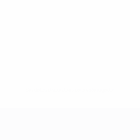
Sin datos disponibles para este jugador
UEFA Women's Champions League