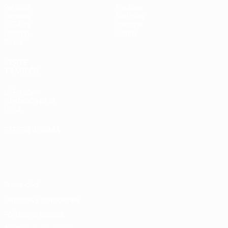
Partidos
Equipos
Sorteos
Noticias
UEFA.tv
Historia
Gaming
Sobre
Datos
VISITE
TAMBIÉN
UEFA.com
Fundación de la
UEFA
ELEGIR IDIOMA
Español
English
Français
Deutsch
Русский
Español
Italiano
Português
Privacidad
Términos y condiciones
Política de cookies